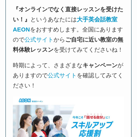
『オンラインでなく直接レッスンを受けた
い！』
というあなたには
大手英会話教室
AEON
をおすすめします。全国にあります
ので
公式サイト
から
ご自宅に近い教室の無
料体験レッスン
を受けてみてくださいね！
時期によって、さまざまな
キャンペーン
が
ありますので
公式サイト
を確認してみてく
ださい！