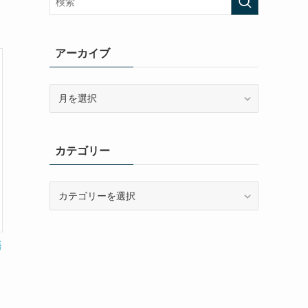
アーカイブ
ア
ー
カ
イ
カテゴリー
ブ
カ
テ
ゴ
リ
語
ー