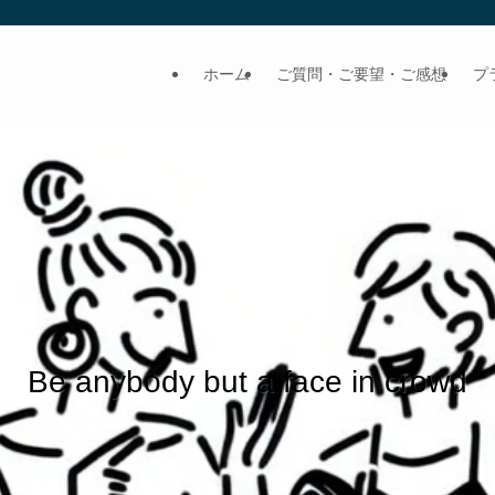
ホーム
ご質問・ご要望・ご感想
プ
Be anybody but a face in crowd