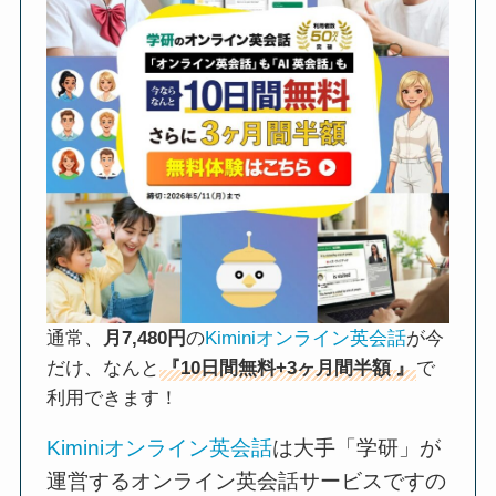
通常、
月7,480円
の
Kiminiオンライン英会話
が今
だけ、なんと
『10日間無料+3ヶ月間半額
』
で
利用できます！
Kiminiオンライン英会話
は大手「学研」が
運営するオンライン英会話サービスですの