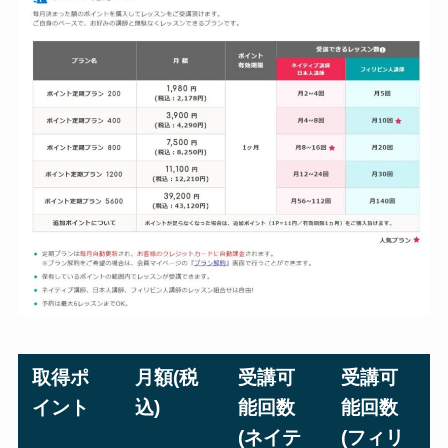
取得ポ
月額(税
受講可
受講可
イント
込)
能回数
能回数
(ネイテ
(フィリ