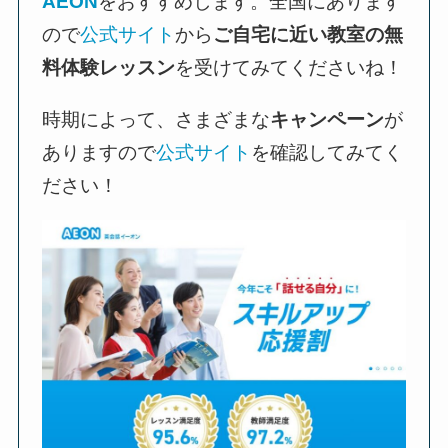
AEON
をおすすめします。全国にあります
ので
公式サイト
から
ご自宅に近い教室の無
料体験レッスン
を受けてみてくださいね！
時期によって、さまざまな
キャンペーン
が
ありますので
公式サイト
を確認してみてく
ださい！