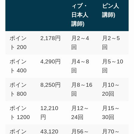
ィブ・
ピン人
日本人
講師)
講師)
ポイン
2,178円
月2～4
月2～5
ト 200
回
回
ポイン
4,290円
月4～8
月5～10
ト 400
回
回
ポイン
8,250円
月8～16
月10～
ト 800
回
20回
ポイン
12,210
月12～
月15～
ト 1200
円
24回
30回
ポイン
43,120
月56～
月70～