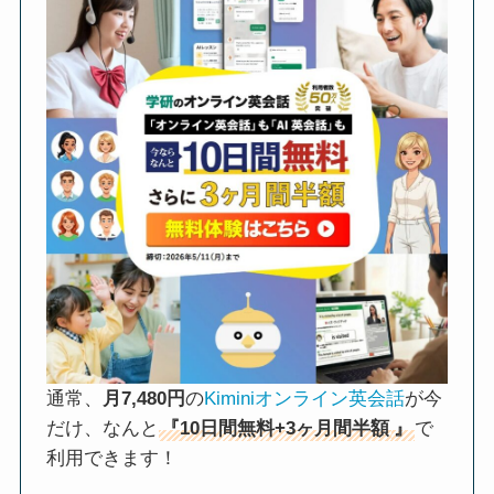
通常、
月7,480円
の
Kiminiオンライン英会話
が今
だけ、なんと
『10日間無料+3ヶ月間半額
』
で
利用できます！