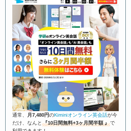
通常、
月7,480円
の
Kiminiオンライン英会話
が今
だけ、なんと
『10日間無料+3ヶ月間半額
』
で
利用できます！