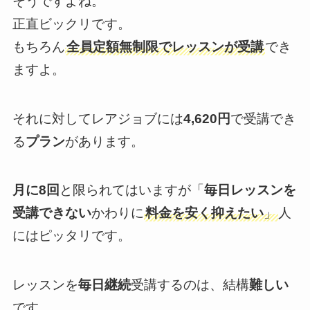
そうですよね。
正直ビックリです。
もちろん
全員定額無制限でレッスンが受講
でき
ますよ。
それに対してレアジョブには
4,620円
で受講でき
る
プラン
があります。
月に8回
と限られてはいますが「
毎日レッスンを
受講できない
かわりに
料金を安く抑えたい
」
人
にはピッタリです。
レッスンを
毎日継続
受講するのは、結構
難しい
です。