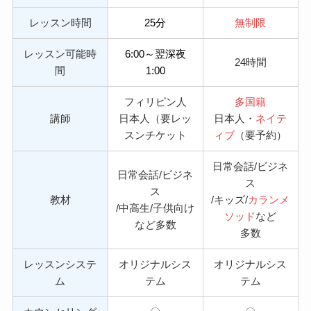
レッスン時間
25分
無制限
レッスン可能時
6:00～翌深夜
24時間
間
1:00
フィリピン人
多国籍
講師
日本人（要レッ
日本人・
ネイテ
スンチケット
ィブ
（要予約）
日常会話/ビジネ
日常会話/ビジネ
ス
ス
教材
/キッズ/
カランメ
/中高生/子供向け
ソッド
など
など多数
多数
レッスンシステ
オリジナルシス
オリジナルシス
ム
テム
テム