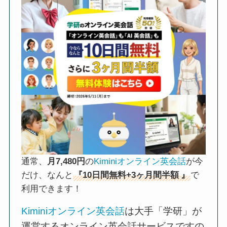
通常、
月7,480円
の
Kiminiオンライン英会話
が今
だけ、なんと
『10日間無料+3ヶ月間半額
』
で
利用できます！
Kiminiオンライン英会話
は大手「学研」が
運営するオンライン英会話サービスですの