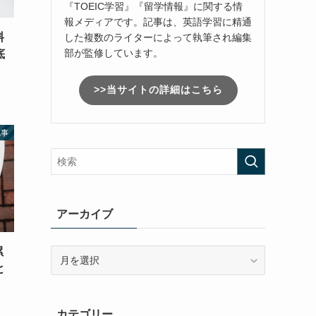
『TOEIC学習』『留学情報』に関する情
報メディアです。記事は、英語学習に精通
料
した複数のライターによって執筆され編集
部が監修しています。
底
>>当サイトの詳細はこちら
記事
アーカイブ
累
ア
ー
と
カ
イ
カテゴリー
ブ