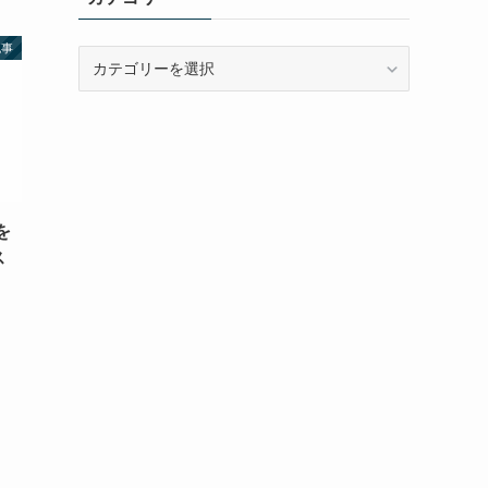
記事
カ
テ
ゴ
リ
ー
を
ス